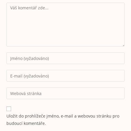
n
A
Li
g
p
n
er
p
k
Uložit do prohlížeče jméno, e-mail a webovou stránku pro
budoucí komentáře.