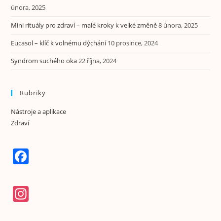
února, 2025
Mini rituály pro zdraví – malé kroky k velké změně
8 února, 2025
Eucasol – klíč k volnému dýchání
10 prosince, 2024
Syndrom suchého oka
22 října, 2024
Rubriky
Nástroje a aplikace
Zdraví
F
a
c
In
e
st
b