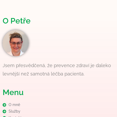
a
o
gr
o
a
O Petře
k
m
Jsem přesvědčená, že prevence zdraví je daleko
levnější než samotná léčba pacienta.
Menu
O mně
Služby