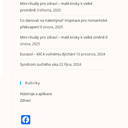
n
Mini rituály pro zdraví – malé kroky k velké
i
proměně
3 března, 2025
t
n
Co darovat na Valentýna? Inspirace pro romantické
k
překvapení
9 února, 2025
Mini rituály pro zdraví – malé kroky k velké změně
8
února, 2025
Eucasol – klíč k volnému dýchání
10 prosince, 2024
Syndrom suchého oka
22 října, 2024
Rubriky
Nástroje a aplikace
Zdraví
F