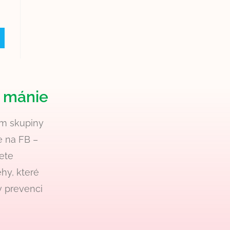
á mánie
em skupiny
e na FB –
ete
hy, které
 prevenci