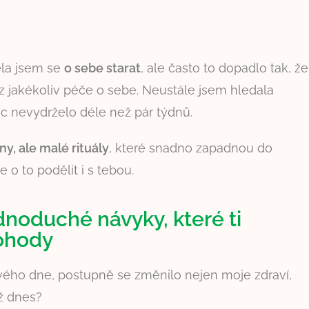
ěla jsem se
o sebe starat
, ale často to dopadlo tak, že
 jakékoliv péče o sebe. Neustále jsem hledala
ic nevydrželo déle než pár týdnů.
y, ale malé rituály
, které snadno zapadnou do
 o to podělit i s tebou.
ednoduché návyky, které ti
pohody
ého dne, postupně se změnilo nejen moje zdraví,
už dnes?