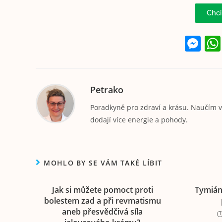
Chci
M
e
ss
e
Petrako
n
Poradkyně pro zdraví a krásu. Naučím vá
g
dodají více energie a pohody.
er
MOHLO BY SE VÁM TAKÉ LÍBIT
Jak si můžete pomoct proti
Tymián
bolestem zad a při revmatismu
aneb přesvědčivá síla