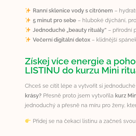
Ranní sklenice vody s citrónem
– hydrat
5 minut pro sebe
– hluboké dýchání, pro
Jednoduché „beauty rituály“
– přírodní 
Večerní digitální detox
– klidnější spánek
Získej více energie a poh
LISTINU do kurzu Mini ritu
Chceš se cítit lépe a vytvořit si jednoduch
krásy?
Přesně proto jsem vytvořila
kurz Min
jednoduchý a přesně na míru pro ženy, které
Přidej se na čekací listinu a začneš sv