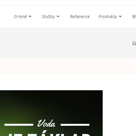
O mně
Služby
Reference
Produkty
B