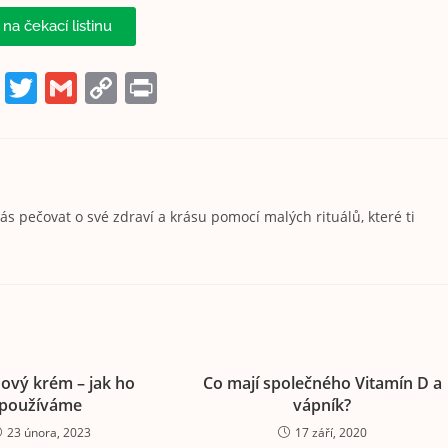
 na čekací listinu
W
T
G
C
Pr
h
w
m
o
in
at
itt
ai
p
t
s
er
l
y
A
Li
s pečovat o své zdraví a krásu pomocí malých rituálů, které ti
p
n
p
k
ový krém – jak ho
Co mají společného Vitamín D a
používáme
vápník?
23 února, 2023
17 září, 2020