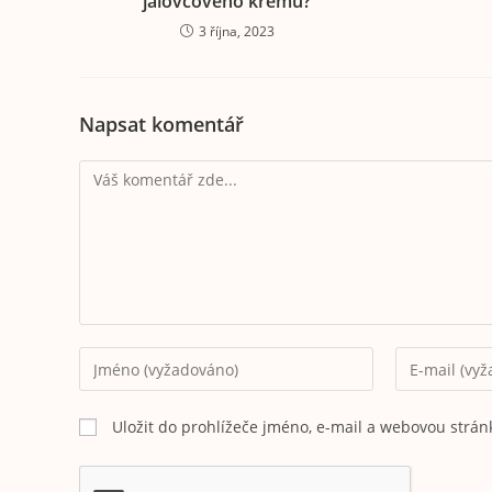
jalovcového krému?
3 října, 2023
Napsat komentář
Uložit do prohlížeče jméno, e-mail a webovou strá