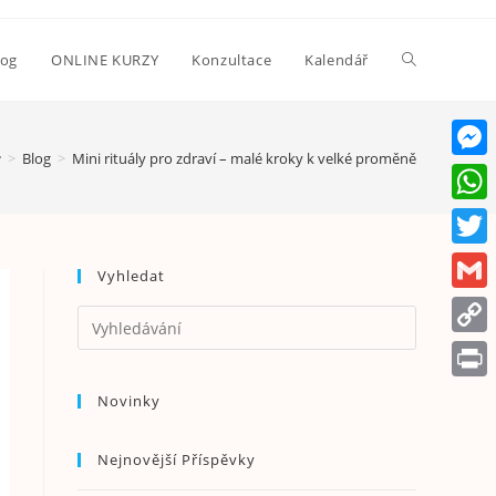
log
ONLINE KURZY
Konzultace
Kalendář
>
Blog
>
Mini rituály pro zdraví – malé kroky k velké proměně
M
e
W
s
h
T
Vyhledat
s
a
w
G
e
t
i
m
n
C
s
t
a
g
o
A
P
Novinky
t
i
e
p
p
r
e
l
r
y
Nejnovější Příspěvky
p
i
r
L